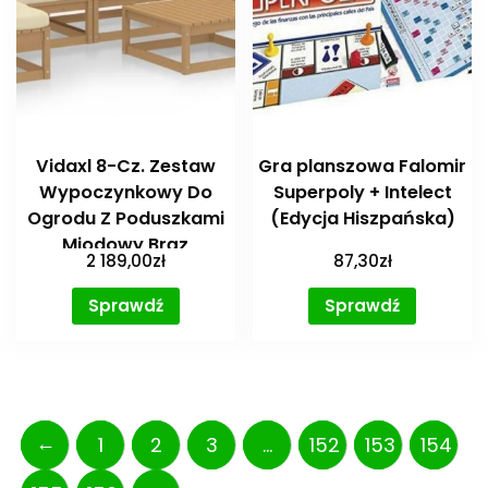
Vidaxl 8-Cz. Zestaw
Gra planszowa Falomir
Wypoczynkowy Do
Superpoly + Intelect
Ogrodu Z Poduszkami
(Edycja Hiszpańska)
Miodowy Brąz
2 189,00
zł
87,30
zł
Sprawdź
Sprawdź
←
1
2
3
…
152
153
154