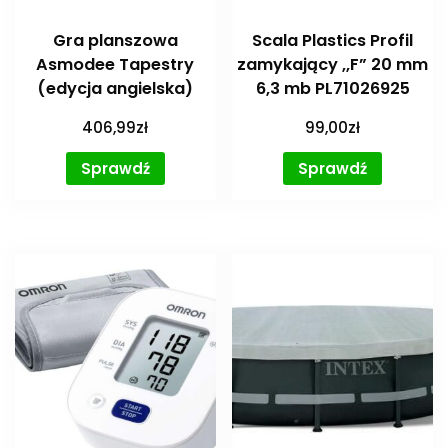
Gra planszowa
Scala Plastics Profil
Asmodee Tapestry
zamykający ,,F” 20 mm
(edycja angielska)
6,3 mb PL71026925
406,99
zł
99,00
zł
Sprawdź
Sprawdź