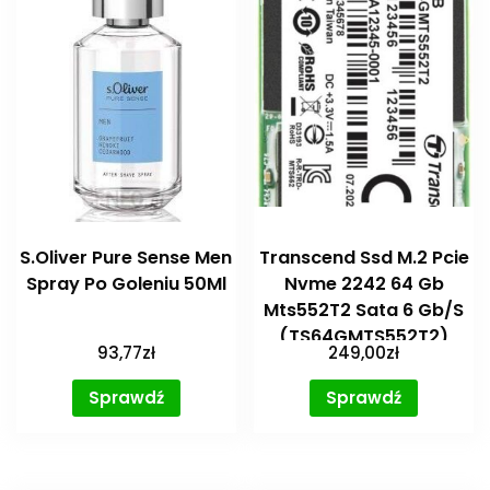
S.Oliver Pure Sense Men
Transcend Ssd M.2 Pcie
Spray Po Goleniu 50Ml
Nvme 2242 64 Gb
Mts552T2 Sata 6 Gb/S
(TS64GMTS552T2)
93,77
zł
249,00
zł
Sprawdź
Sprawdź