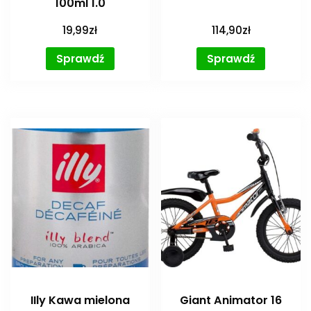
100ml 1.0
19,99
zł
114,90
zł
Sprawdź
Sprawdź
IIly Kawa mielona
Giant Animator 16