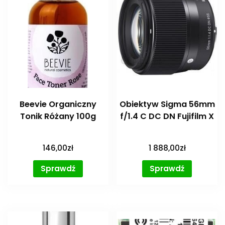
Beevie Organiczny
Obiektyw Sigma 56mm
Tonik Różany 100g
f/1.4 C DC DN Fujifilm X
146,00
zł
1 888,00
zł
Sprawdź
Sprawdź