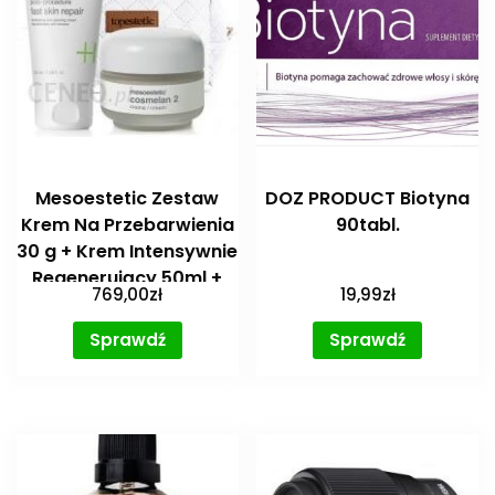
Mesoestetic Zestaw
DOZ PRODUCT Biotyna
Krem Na Przebarwienia
90tabl.
30 g + Krem Intensywnie
Regenerujący 50ml +
769,00
zł
19,99
zł
Kosmetyczka
Sprawdź
Sprawdź