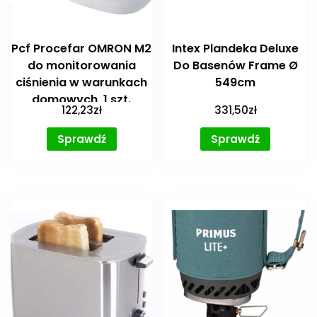
Pcf Procefar OMRON M2
Intex Plandeka Deluxe
do monitorowania
Do Basenów Frame Ø
ciśnienia w warunkach
549cm
domowych, 1 szt.
122,23
zł
331,50
zł
Sprawdź
Sprawdź