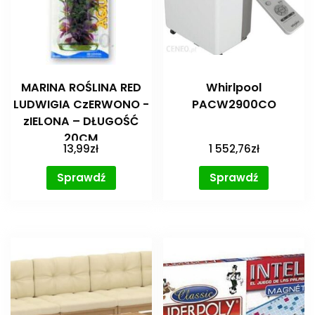
MARINA ROŚLINA RED
Whirlpool
LUDWIGIA CzERWONO -
PACW2900CO
zIELONA – DŁUGOŚĆ
20CM
13,99
zł
1 552,76
zł
Sprawdź
Sprawdź