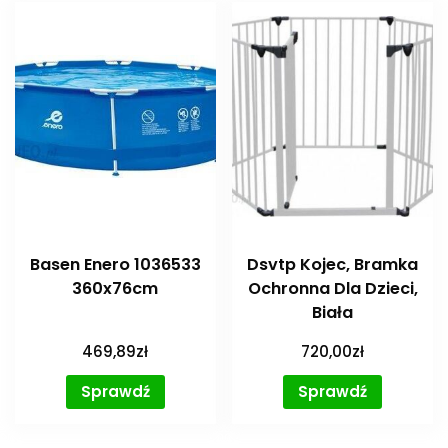
Basen Enero 1036533
Dsvtp Kojec, Bramka
360x76cm
Ochronna Dla Dzieci,
Biała
469,89
zł
720,00
zł
Sprawdź
Sprawdź