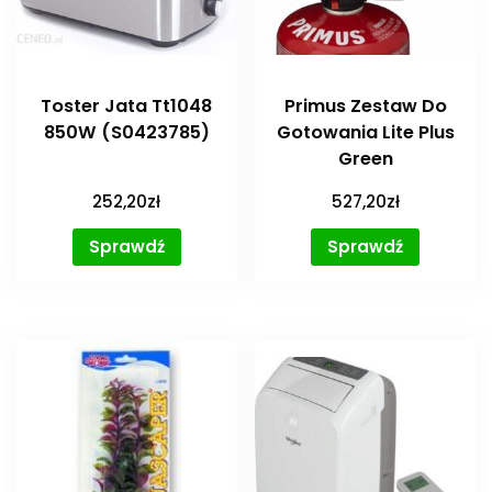
Toster Jata Tt1048
Primus Zestaw Do
850W (S0423785)
Gotowania Lite Plus
Green
252,20
zł
527,20
zł
Sprawdź
Sprawdź