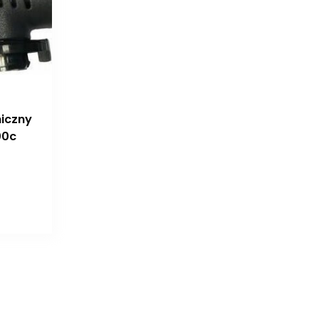
iczny
00c