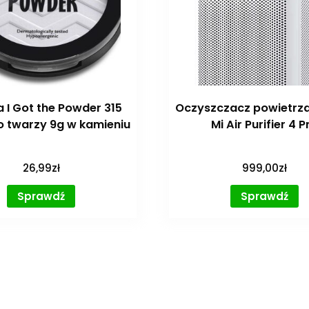
a I Got the Powder 315
Oczyszczacz powietrza
o twarzy 9g w kamieniu
Mi Air Purifier 4 P
26,99
zł
999,00
zł
Sprawdź
Sprawdź