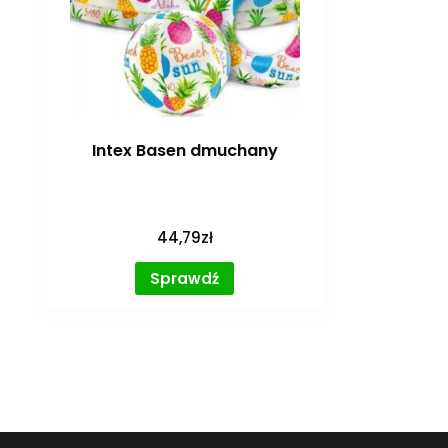
Intex Basen dmuchany
44,79
zł
Sprawdź