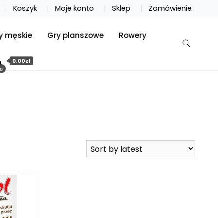
Koszyk
Moje konto
Sklep
Zamówienie
y męskie
Gry planszowe
Rowery
0,00zł
0