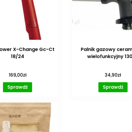
 Power X-Change Gc-Ct
Palnik gazowy ceram
18/24
wielofunkcyjny 13
169,00
zł
34,90
zł
Sprawdź
Sprawdź