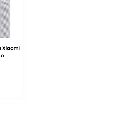
 Xiaomi
ro