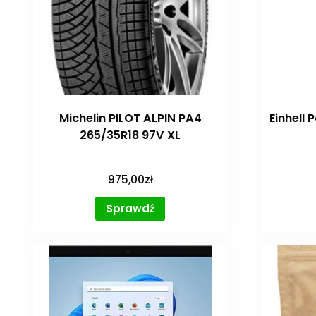
Michelin PILOT ALPIN PA4
Einhell
265/35R18 97V XL
975,00
zł
Sprawdź