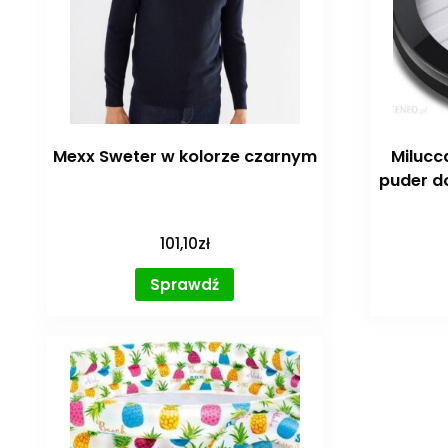
Mexx Sweter w kolorze czarnym
Milucc
puder d
101,10
zł
Sprawdź