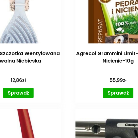
 Szczotka Wentylowana
Agrecol Grammini Limit-
walna Niebieska
Nicienie-10g
12,86
zł
55,99
zł
Sprawdź
Sprawdź