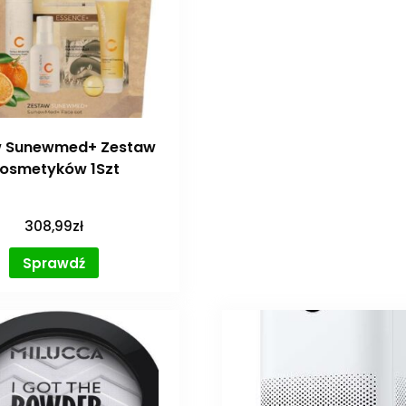
 Sunewmed+ Zestaw
osmetyków 1Szt
308,99
zł
Sprawdź