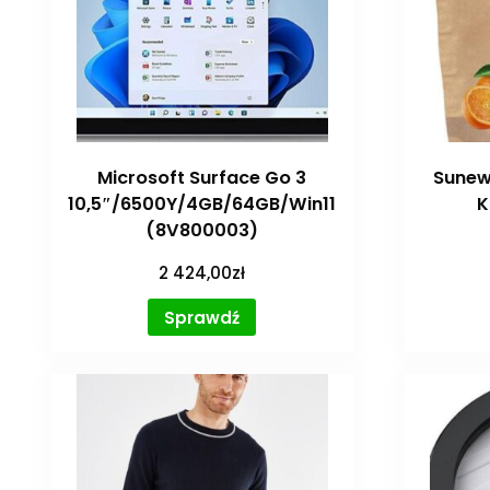
Microsoft Surface Go 3
Sunew
10,5″/6500Y/4GB/64GB/Win11
K
(8V800003)
2 424,00
zł
Sprawdź