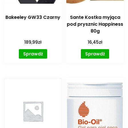
Bakeeley GW33 Czarny
Sante Kostka myjąca
pod prysznic Happiness
80g
189,99
zł
16,45
zł
Sprawdź
Sprawdź