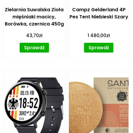
Zielarnia Suwalska Zioła
Campz Gelderland 4P
mięśniaki macicy,
Pes Tent Niebieski Szary
Borówka, czernica 450g
43,70
zł
1 480,00
zł
Sprawdź
Sprawdź