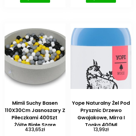
Mimii Suchy Basen
Yope Naturalny Żel Pod
110X30Cm Jasnoszary Z
Prysznic Drzewo
Piłeczkami 400Szt
Gwajakowe, Mirra I
Żółte Białe Szare
Tonka 400Ml
433,65
zł
13,99
zł
Czarne