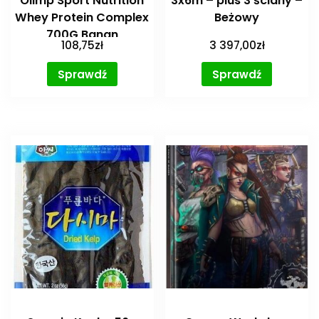
Olimp Sport Nutrition
3x6m – plus 3 ściany –
Whey Protein Complex
Beżowy
700G Banan
108,75
zł
3 397,00
zł
Sprawdź
Sprawdź