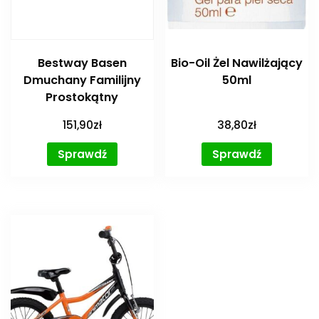
Bestway Basen
Bio-Oil Żel Nawilżający
Dmuchany Familijny
50ml
Prostokątny
151,90
zł
38,80
zł
Sprawdź
Sprawdź