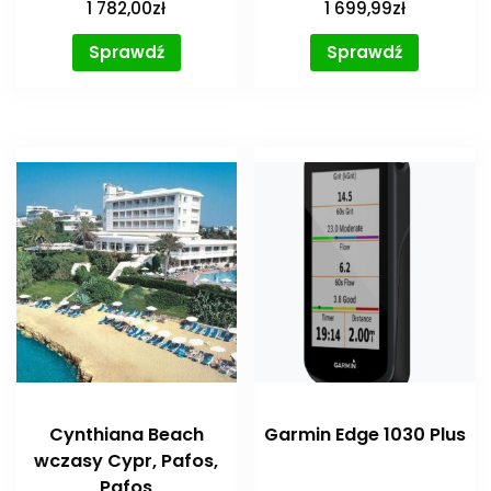
1 782,00
zł
1 699,99
zł
Sprawdź
Sprawdź
Cynthiana Beach
Garmin Edge 1030 Plus
wczasy Cypr, Pafos,
Pafos