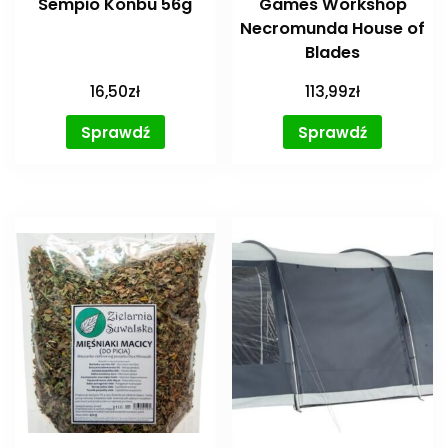
Sempio Konbu 56g
Games Workshop
Necromunda House of
Blades
16,50
zł
113,99
zł
Sprawdź
Sprawdź