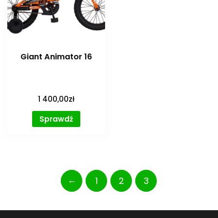
Giant Animator 16
1 400,00
zł
Sprawdź
←
1
2
3