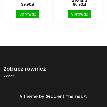
AP8300
39,90
zł
66,90
zł
Sprawdź
Sprawdź
Zobacz również
zzzzz
A theme by Gradient Themes ©