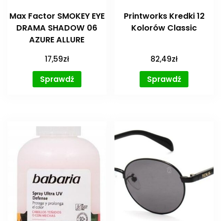
Max Factor SMOKEY EYE
Printworks Kredki 12
DRAMA SHADOW 06
Kolorów Classic
AZURE ALLURE
17,59
zł
82,49
zł
Sprawdź
Sprawdź