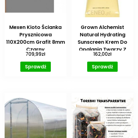
Mexen Kioto Ścianka
Grown Alchemist
Prysznicowa
Natural Hydrating
110X200cm Grafit 8mm
Sunscreen Krem Do
Czarny
Opalania Twarzy Z
709,99
zł
162,00
zł
(8001101017040)
Minerałami Spf 30 50Ml
Sprawdź
Sprawdź