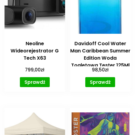
Neoline
Davidoff Cool Water
Wideorejestrator G
Man Caribbean Summer
Tech X63
Edition Woda
Toaletowa Tester 125Ml
799,00
zł
98,50
zł
Sprawdź
Sprawdź