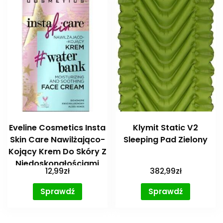
Eveline Cosmetics Insta
Klymit Static V2
Skin Care Nawilżająco-
Sleeping Pad Zielony
Kojący Krem Do Skóry Z
Niedoskonałościami
12,99
zł
382,99
zł
Suchej I Wrażliwej 50Ml
Sprawdź
Sprawdź