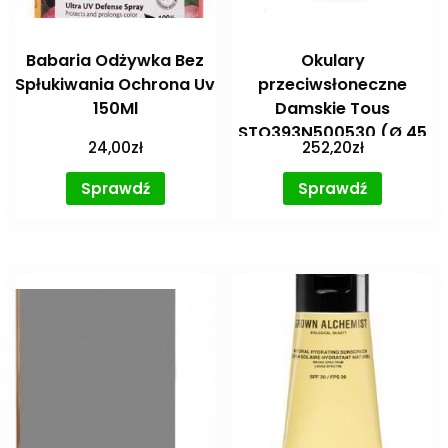
Babaria Odżywka Bez
Okulary
Spłukiwania Ochrona Uv
przeciwsłoneczne
150Ml
Damskie Tous
STO393N500530 (Ø 45
24,00
zł
252,20
zł
mm)
Sprawdź
Sprawdź