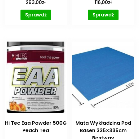
293,00
zł
116,00
zł
Sprawdź
Sprawdź
Hi Tec Eaa Powder 500G
Mata Wykładzina Pod
Peach Tea
Basen 335X335cm
Bestway