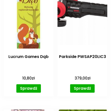
Lucrum Games Dąb
Parkside PWSAP20LIC3
10,80
zł
379,00
zł
Sprawdź
Sprawdź