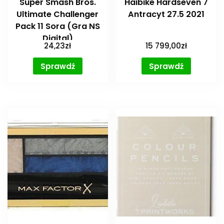
Super Smash Bros.
Haibike Hardseven 7
Ultimate Challenger
Antracyt 27.5 2021
Pack 11 Sora (Gra NS
Digital)
24,23
zł
15 799,00
zł
Sprawdź
Sprawdź