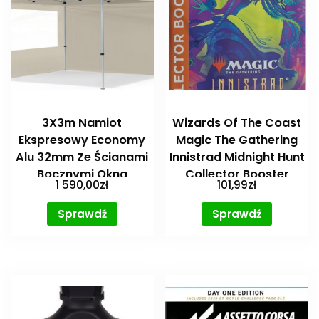
3X3m Namiot
Wizards Of The Coast
Ekspresowy Economy
Magic The Gathering
Alu 32mm Ze Ścianami
Innistrad Midnight Hunt
Bocznymi Okna
Collector Booster
1 590,00
zł
101,99
zł
Panoramiczne
Kremowy
Sprawdź
Sprawdź